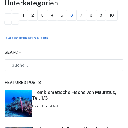
Unterkategorien
1
2
3
4
5
6
7
8
9
10
FaLang translation system by Faboba
SEARCH
FEATURED POSTS
11 emblematische Fische von Mauritius,
Teil 1/3
CNYBLOG
14.AUG.