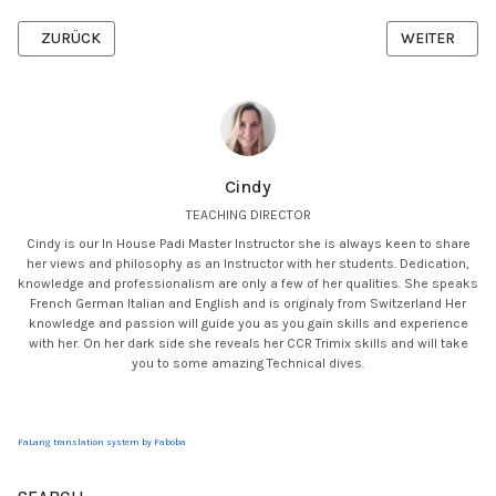
VORHERIGER BEITRAG: 11 EMBLEMATISCHE FISCHE VON MAURITIUS,
NÄCHSTER BEI
ZURÜCK
WEITER
Cindy
TEACHING DIRECTOR
Cindy is our In House Padi Master Instructor she is always keen to share
her views and philosophy as an Instructor with her students. Dedication,
knowledge and professionalism are only a few of her qualities. She speaks
French German Italian and English and is originaly from Switzerland Her
knowledge and passion will guide you as you gain skills and experience
with her. On her dark side she reveals her CCR Trimix skills and will take
you to some amazing Technical dives.
FaLang translation system by Faboba