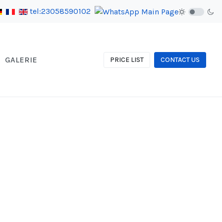
tel:23058590102
GALERIE
PRICE LIST
CONTACT US