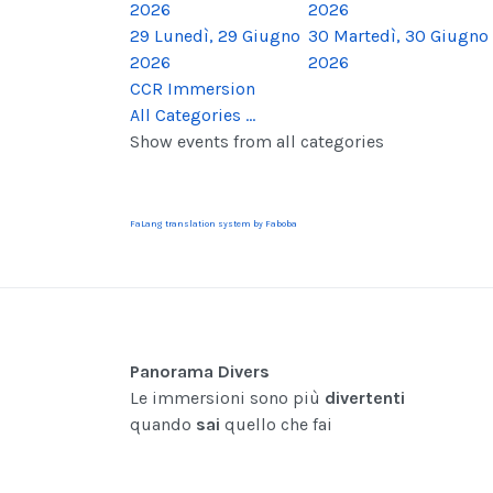
2026
2026
29
Lunedì, 29 Giugno
30
Martedì, 30 Giugno
2026
2026
CCR Immersion
All Categories ...
Show events from all categories
FaLang translation system by Faboba
Panorama Divers
Le immersioni sono più
divertenti
quando
sai
quello che fai