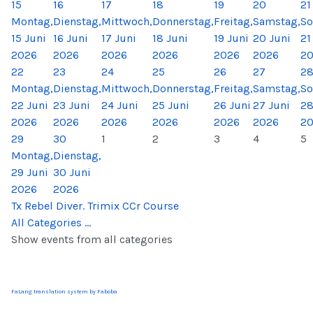
15
16
17
18
19
20
21
Montag,
Dienstag,
Mittwoch,
Donnerstag,
Freitag,
Samstag,
So
15 Juni
16 Juni
17 Juni
18 Juni
19 Juni
20 Juni
21
2026
2026
2026
2026
2026
2026
2
22
23
24
25
26
27
2
Montag,
Dienstag,
Mittwoch,
Donnerstag,
Freitag,
Samstag,
So
22 Juni
23 Juni
24 Juni
25 Juni
26 Juni
27 Juni
28
2026
2026
2026
2026
2026
2026
2
29
30
1
2
3
4
5
Montag,
Dienstag,
29 Juni
30 Juni
2026
2026
Tx Rebel Diver. Trimix CCr Course
All Categories ...
Show events from all categories
FaLang translation system by Faboba