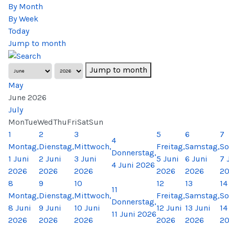
By Month
By Week
Today
Jump to month
Jump to month
May
June 2026
July
Mon
Tue
Wed
Thu
Fri
Sat
Sun
1
2
3
5
6
7
4
Montag,
Dienstag,
Mittwoch,
Freitag,
Samstag,
So
Donnerstag,
1 Juni
2 Juni
3 Juni
5 Juni
6 Juni
7 
4 Juni 2026
2026
2026
2026
2026
2026
2
8
9
10
12
13
14
11
Montag,
Dienstag,
Mittwoch,
Freitag,
Samstag,
So
Donnerstag,
8 Juni
9 Juni
10 Juni
12 Juni
13 Juni
14
11 Juni 2026
2026
2026
2026
2026
2026
2