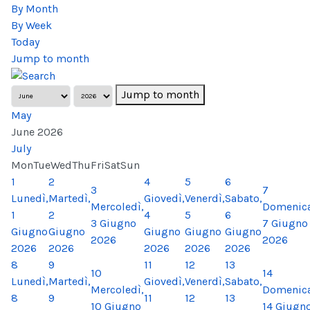
By Month
By Week
Today
Jump to month
Jump to month
May
June 2026
July
Mon
Tue
Wed
Thu
Fri
Sat
Sun
1
2
4
5
6
3
7
Lunedì,
Martedì,
Giovedì,
Venerdì,
Sabato,
Mercoledì,
Domenica
1
2
4
5
6
3 Giugno
7 Giugno
Giugno
Giugno
Giugno
Giugno
Giugno
2026
2026
2026
2026
2026
2026
2026
8
9
11
12
13
10
14
Lunedì,
Martedì,
Giovedì,
Venerdì,
Sabato,
Mercoledì,
Domenica
8
9
11
12
13
10 Giugno
14 Giugn