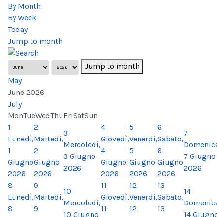
By Month
By Week
Today
Jump to month
Jump to month
May
June 2026
July
Mon
Tue
Wed
Thu
Fri
Sat
Sun
1
2
4
5
6
3
7
Lunedì,
Martedì,
Giovedì,
Venerdì,
Sabato,
Mercoledì,
Domenica
1
2
4
5
6
3 Giugno
7 Giugno
Giugno
Giugno
Giugno
Giugno
Giugno
2026
2026
2026
2026
2026
2026
2026
8
9
11
12
13
10
14
Lunedì,
Martedì,
Giovedì,
Venerdì,
Sabato,
Mercoledì,
Domenica
8
9
11
12
13
10 Giugno
14 Giugn