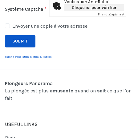
Vérification Anti-Robot
Clique ici pour vérifier
Système Captcha
*
Friendly
Captcha ⇗
Envoyer une copie à votre adresse
SUBMIT
FaLang translation system by Faboba
Plongeurs Panorama
La plongée est plus
amusante
quand on
sait
ce que l’on
fait
USEFUL LINKS
Padi